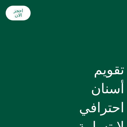
احجز
الان
تقويم
أسنان
احترافي
لابتسامة