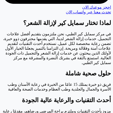
احجز موعدك الان
تحدث معنا عبر واتساب الان
لماذا تختار
سمايل كير لإزالة الشعر؟
في مركز سمايل كير الطبي، نحن ملتزمون بتقديم أفضل علاجات
التجميل. خدمات إزالة الشعر لدينا، التي يقدمها محترفون ذوو خبرة،
تضمن رعاية مخصصة لكل عميل. نستخدم أحدث التقنيات لتقديم
علاجات آمنة وفعّالة ومريحة. إن التزامنا بالتميز يجعلنا الخيار الأول
لأولئك الذين يبحثون عن خدمات إزالة الشعر والتجميل ذات الجودة
العالية. استمتع بالثقة في بشرتك النضرة والمشرقة مع مركز
سمايل كير الطبي.
حلول صحية شاملة
فريق ذو خبرة يمتلك 15 عامًا من الخبرة في رعاية الأسنان وطب
الأسرة والجمال والجلدية وطب العظام وخدمات الصحة والعافية
أحدث التقنيات والرعاية عالية الجودة
مزود بأحدث التقنيات وملتزم براحة المرضى ورضاهم، مقدمًا رعاية