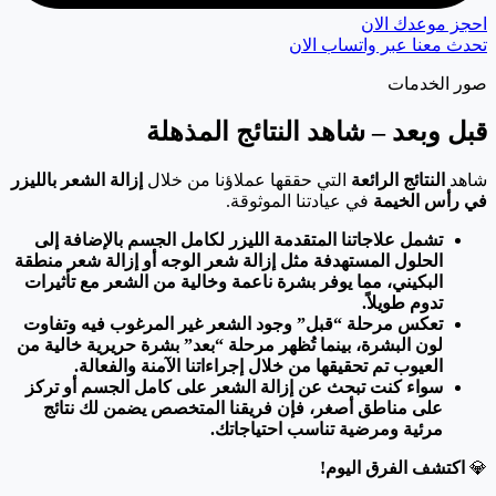
احجز موعدك الان
تحدث معنا عبر واتساب الان
صور الخدمات
قبل وبعد – شاهد النتائج المذهلة
شاهد
النتائج الرائعة
التي حققها عملاؤنا من خلال
إزالة الشعر بالليزر
في رأس الخيمة
في عيادتنا الموثوقة.
تشمل علاجاتنا المتقدمة الليزر لكامل الجسم بالإضافة إلى
الحلول المستهدفة مثل إزالة شعر الوجه أو إزالة شعر منطقة
البكيني، مما يوفر بشرة ناعمة وخالية من الشعر مع تأثيرات
تدوم طويلاً.
تعكس مرحلة “قبل” وجود الشعر غير المرغوب فيه وتفاوت
لون البشرة، بينما تُظهر مرحلة “بعد” بشرة حريرية خالية من
العيوب تم تحقيقها من خلال إجراءاتنا الآمنة والفعالة.
سواء كنت تبحث عن إزالة الشعر على كامل الجسم أو تركز
على مناطق أصغر، فإن فريقنا المتخصص يضمن لك نتائج
مرئية ومرضية تناسب احتياجاتك.
💎
اكتشف الفرق اليوم!