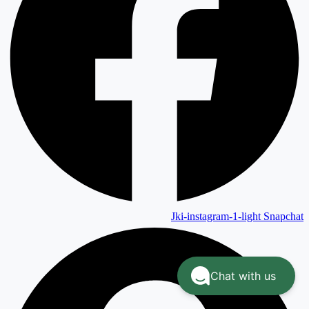
Jki-instagram-1-light
Snapchat
Chat with us