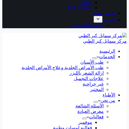
Rakez
Pink October
تواصل معنا
العربية
English
(
الإنجليزية
)
مركز سمايل كير الطبي
الرئيسية
الخدمات
طب الأسنان
طب الأمراض الجلدية وعلاج الأمراض الجلدية
إزالة الشعر بالليزر
علاجات التجميل
غير جراحية
المختبر
الأطباء
من نحن
الأسئلة الشائعة
معرض العيادة
فعاليات
موفمبر
فعاليه لمسات وطنية