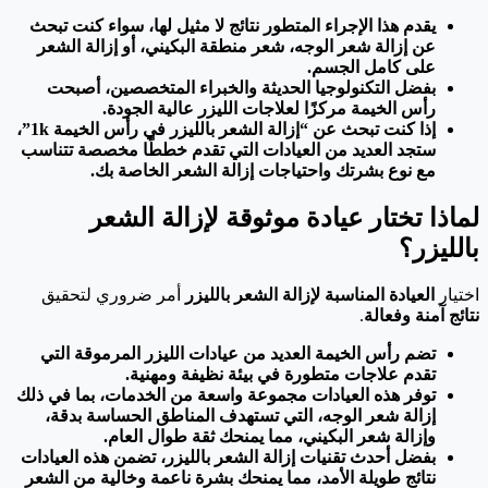
يقدم هذا الإجراء المتطور نتائج لا مثيل لها، سواء كنت تبحث
عن إزالة شعر الوجه، شعر منطقة البكيني، أو إزالة الشعر
على كامل الجسم.
بفضل التكنولوجيا الحديثة والخبراء المتخصصين، أصبحت
رأس الخيمة مركزًا لعلاجات الليزر عالية الجودة.
إذا كنت تبحث عن “إزالة الشعر بالليزر في رأس الخيمة 1k”،
ستجد العديد من العيادات التي تقدم خططًا مخصصة تتناسب
مع نوع بشرتك واحتياجات إزالة الشعر الخاصة بك.
لماذا تختار عيادة موثوقة لإزالة الشعر
بالليزر؟
اختيار
العيادة المناسبة لإزالة الشعر بالليزر
أمر ضروري لتحقيق
نتائج آمنة وفعالة
.
تضم رأس الخيمة العديد من عيادات الليزر المرموقة التي
تقدم علاجات متطورة في بيئة نظيفة ومهنية.
توفر هذه العيادات مجموعة واسعة من الخدمات، بما في ذلك
إزالة شعر الوجه، التي تستهدف المناطق الحساسة بدقة،
وإزالة شعر البكيني، مما يمنحك ثقة طوال العام.
بفضل أحدث تقنيات إزالة الشعر بالليزر، تضمن هذه العيادات
نتائج طويلة الأمد، مما يمنحك بشرة ناعمة وخالية من الشعر