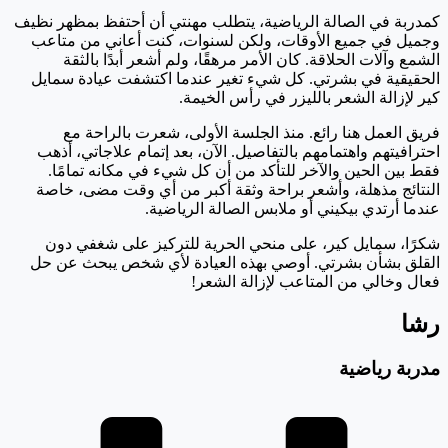
كمدربة في الصالة الرياضية، يتطلب مهنتي أن أحتفظ بمظهر نظيف
وجميل في جميع الأوقات، ولكن لسنوات، كنت أعاني من متاعب
الشمع وآلات الحلاقة. كان الأمر مرهقًا، ولم أشعر أبدًا بالثقة
الحقيقية في بشرتي. كل شيء تغير عندما اكتشفت عيادة سمايل
كير لإزالة الشعر بالليزر في رأس الخيمة.
فريق العمل هنا رائع. منذ الجلسة الأولى، شعرت بالراحة مع
احترافيتهم واهتمامهم بالتفاصيل. الآن، بعد إتمام علاجاتي، أذهب
فقط بين الحين والآخر للتأكد من أن كل شيء في مكانه تمامًا.
النتائج مذهلة، وأشعر براحة وثقة أكبر من أي وقت مضى، خاصة
عندما أرتدي بيكيني أو ملابس الصالة الرياضية.
شكرًا، سمايل كير، على منحي الحرية للتركيز على شغفي دون
القلق بشأن بشرتي. أوصي بهذه العيادة لأي شخص يبحث عن حل
فعال وخالي من المتاعب لإزالة الشعر!
رشا
مدربة رياضية