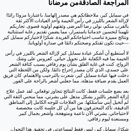
المراجعة الصادقة
من مرضانا
في سمايل كير، ملاحظاتكم هي مصدر إلهامنا. باعتبارنا مزودًا رائدًا
لإزالة الشعر بالليزر في رأس الخيمة وأحد العيادات الأكثر ثقة
بالقرب منكم، نولي رضا المرضى وثقتهم أولوية قصوى. تجاربكم
تلهمنا لتحسين خدماتنا باستمرار، مما يضمن تقديم رعاية استثنائية
ونتائج مميزة تناسب احتياجاتكم الفريدة. شكرًا لاختياركم سمايل كير
—حيث تكون ثقتكم وصحتكم دائمًا في صدارة أولوياتنا.
لا أستطيع أن أشكر عيادة سمايل كير لإزالة الشعر بالليزر في رأس
الخيمة بما فيه الكفاية على تحويل حياتي. كعروس على وشك
الزواج، كنت في غاية القلق بشأن يوم زفافي بسبب كثافة الشعر
على جسدي، الذي كان مصدر إحراج دائمًا. ولكن من اللحظة التي
دخلت فيها عيادة سمايل كير، شعرت بالترحيب والاهتمام. كان فريق
العمل يقدم ضيافة مذهلة، مما جعلني أشعر بالراحة على الفور.
بعد بضع جلسات فقط، كانت النتائج تتجاوز توقعاتي. لقد عمل علاج
إزالة الشعر بالليزر بشكل مذهل على بشرتي، مما منحني الثقة التي
لم أتخيل أنني سأمتلكها. من العلاجات للوجه الكامل إلى المناطق
الدقيقة، تأكد المحترفون هنا من أن كل جلسة كانت مخصصة
لاحتياجاتي. بشرتي الآن ناعمة ومتوهجة، وأشعر بجمال كبير
ومستعدة ليوم زفافي.
شكرًا، سمايل كير، ليس فقط لمساعدتي في تحقيق هذا التحول،