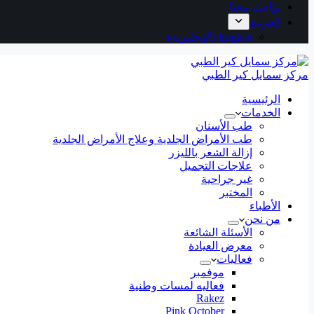
تواصل معنا
العربية
English
(
الإنجليزية
)
مركز سمايل كير الطبي
الرئيسية
الخدمات
طب الأسنان
طب الأمراض الجلدية وعلاج الأمراض الجلدية
إزالة الشعر بالليزر
علاجات التجميل
غير جراحية
المختبر
الأطباء
من نحن
الأسئلة الشائعة
معرض العيادة
فعاليات
موفمبر
فعاليه لمسات وطنية
Rakez
Pink October