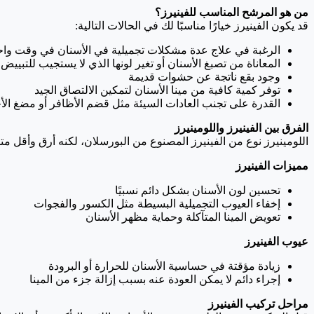
من هو المرشح المناسب للفينيرز؟
قد يكون الفينيرز خيارًا مناسبًا لك في الحالات التالية:
الرغبة في علاج عدة مشكلات تجميلية في الأسنان في وقت واح
المعاناة من تصبغ الأسنان أو تغير لونها الذي لا يستجيب للتبييض
وجود بقع ناتجة عن حشوات قديمة
توفر كمية كافية من مينا الأسنان لتمكين الالتصاق الجيد
القدرة على تجنب العادات السيئة مثل قضم الأظافر أو مضغ الأ
الفرق بين الفينيرز واللومينيرز
اللومينيرز نوع من الفينيرز المصنوع من البورسلان، لكنه أرق وأقل متانة
مميزات الفينيرز
تحسين لون الأسنان بشكل دائم نسبيًا
إخفاء العيوب التجميلية البسيطة مثل الكسور والفجوات
تعويض المينا المتآكلة وحماية مظهر الأسنان
عيوب الفينيرز
زيادة مؤقتة في حساسية الأسنان للحرارة أو البرودة
إجراء دائم لا يمكن العودة عنه بسبب إزالة جزء من المينا
مراحل تركيب الفينيرز