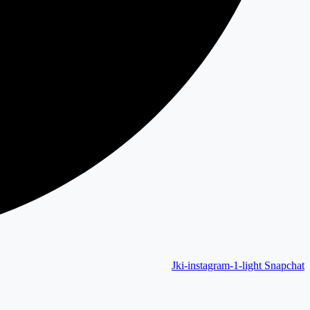
Jki-instagram-1-light
Snapchat