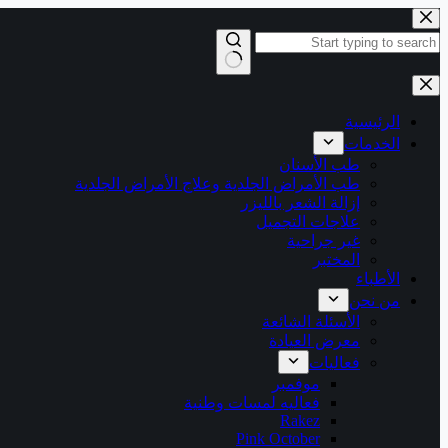
Skip
to
content
No
results
الرئيسية
الخدمات
طب الأسنان
طب الأمراض الجلدية وعلاج الأمراض الجلدية
إزالة الشعر بالليزر
علاجات التجميل
غير جراحية
المختبر
الأطباء
من نحن
الأسئلة الشائعة
معرض العيادة
فعاليات
موفمبر
فعاليه لمسات وطنية
Rakez
Pink October