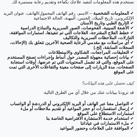
نستخدم هذه المعلومات لتنفيذ علاجك بكفاءة وتقديم رعاية مستمرة لك.
✔
المعلومات الشخصية
– الاسم، رقم الهاتف المحمول/الهاتف، عنوان البريد
الإلكتروني، تاريخ الميلاد، الجنس، المهنة، الحالة الاجتماعية
✔
التاريخ الطبي وتاريخ الأسنان
✔
الأشعة السينية، الفحوصات، الصور السريرية والنماذج الدراسية
✔
خطط العلاج المقترحة، العلاجات التي تم تنفيذها، استمارات الموافقة،
التنازلات، الملاحظات السريرية والتكاليف
✔
أي مراسلات مع مقدمي الرعاية الصحية الآخرين تتعلق بك (الإحالات،
السجلات السابقة، إلخ.)
✔
التعليقات، المراجعات، الشكاوى والاستطلاعات
✔
بيانات إحصائية مجهولة المصدر حول أنماط وإجراءات تصفح المستخدم
على الموقع، والتي قد تشمل المحتويات التي تم عرضها، أوقات استجابة
الصفحات، مدة الزيارات إلى صفحات معينة والتفاعلات الأخرى التي تمت
على الموقع
كيف نحصل على هذه البيانات؟
قد تزودنا ببيانات عنك من خلال أي من الطرق التالية:
✔
التواصل معنا عبر الهاتف أو البريد الإلكتروني أو الدردشة أو الواتساب
✔
إرسال استفسارات أو حجز المواعيد أو تقديم ملاحظات أو ملء
استمارات الاستطلاع على الموقع
✔
استخدام خدمة الاستشارة الافتراضية الخاصة بنا
✔
ملء الاستمارات في عياداتنا
✔
الموافقة على العلاجات وحضور المواعيد