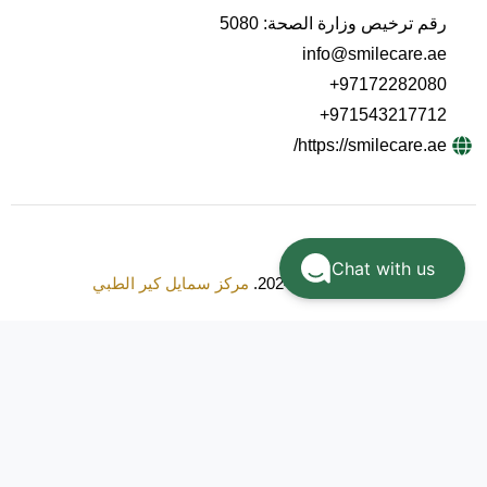
رقم ترخيص وزارة الصحة: 5080
info@smilecare.ae
+97172282080
+971543217712
https://smilecare.ae/
Chat with us
حقوق النشر © 2024.
مركز سمايل كير الطبي
الرئيسية