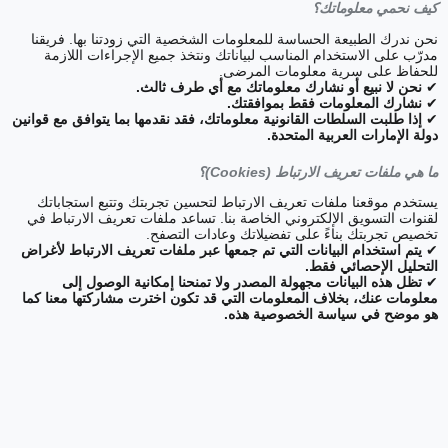
كيف نحمي معلوماتك؟
نحن ندرك الطبيعة الحساسة للمعلومات الشخصية التي زودتنا بها. فريقنا
مدرّب على الاستخدام المناسب لبياناتك ونتخذ جميع الإجراءات اللازمة
للحفاظ على سرية معلومات المرضى.
✔
نحن لا نبيع أو نشارك معلوماتك مع أي طرف ثالث.
✔
نشارك المعلومات فقط بموافقتك.
✔
إذا طلبت السلطات القانونية معلوماتك، فقد نقدمها بما يتوافق مع قوانين
دولة الإمارات العربية المتحدة.
ما هي ملفات تعريف الارتباط (Cookies)؟
يستخدم موقعنا ملفات تعريف الارتباط لتحسين تجربتك وتتبع استجاباتك
لقنوات التسويق الإلكتروني الخاصة بنا. تساعد ملفات تعريف الارتباط في
تخصيص تجربتك بناءً على تفضيلاتك وعادات التصفح.
✔
يتم استخدام البيانات التي تم جمعها عبر ملفات تعريف الارتباط لأغراض
التحليل الإحصائي فقط.
✔
تظل هذه البيانات مجهولة المصدر ولا تمنحنا إمكانية الوصول إلى
معلومات عنك، بخلاف المعلومات التي قد تكون اخترت مشاركتها معنا كما
هو موضح في سياسة الخصوصية هذه.