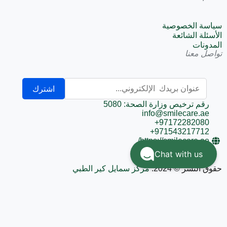
سياسة الخصوصية
الأسئلة الشائعة
المدونات
تواصل معنا
اشترك
رقم ترخيص وزارة الصحة: 5080
info@smilecare.ae
+97172282080
+971543217712
https://smilecare.ae/
Chat with us
حقوق النشر © 2024.
مركز سمايل كير الطبي