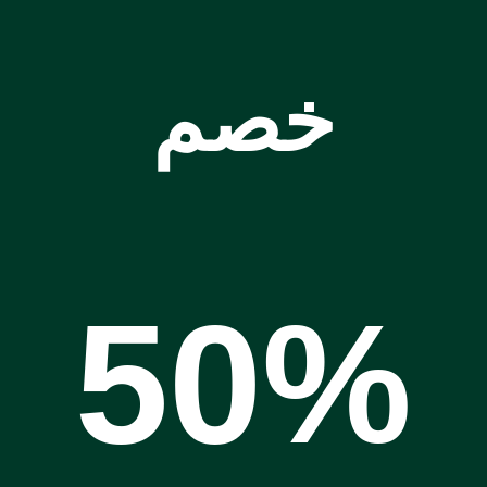
خصم
50%